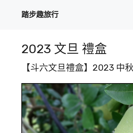
跳
至
踏步趣旅行
主
要
內
容
2023 文旦 禮盒
【斗六文旦禮盒】2023 