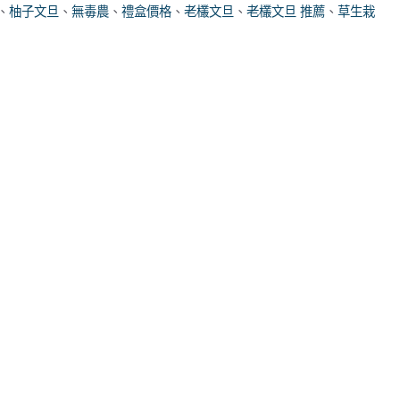
、
柚子文旦
、
無毒農
、
禮盒價格
、
老欉文旦
、
老欉文旦 推薦
、
草生栽