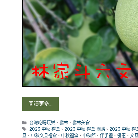
閱讀更多…
分
台灣吃喝玩樂
、
雲林
、
雲林美食
類
標
2023 中秋 禮盒
、
2023 中秋 禮盒 團購
、
2023 中秋 禮
籤
旦
、
中秋文旦禮盒
、
中秋禮盒
、
中秋節
、
伴手禮
、
優惠
、
文