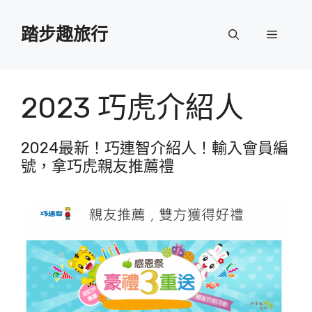
跳
至
踏步趣旅行
選
主
要
單
內
容
2023 巧虎介紹人
2024最新！巧連智介紹人！輸入會員編
號，拿巧虎親友推薦禮