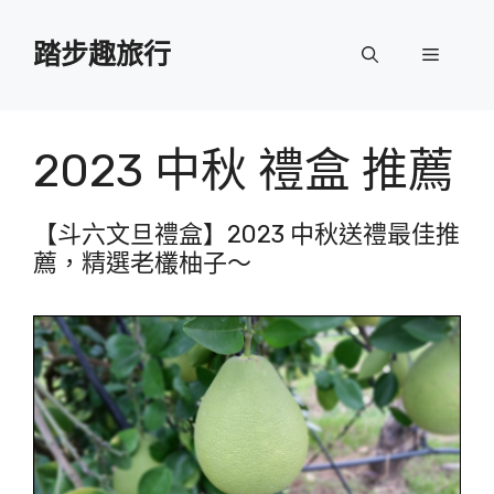
跳
至
踏步趣旅行
選
主
要
單
內
容
2023 中秋 禮盒 推薦
【斗六文旦禮盒】2023 中秋送禮最佳推
薦，精選老欉柚子～