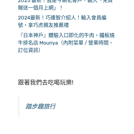
2025 最新！我是今網老客戶，輸入「免費
贈送一個月上網」！
2024最新！巧連智介紹人！輸入會員編
號，拿巧虎親友推薦禮
『日本神戶』體驗入口即化的牛肉，鐵板燒
牛排名店 Mouriya（內附菜單 / 營業時間、
訂位資訊）
跟著我們去吃喝玩樂!
踏步趣旅行