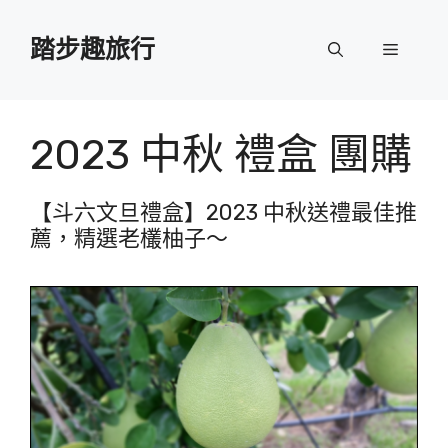
跳
至
踏步趣旅行
選
主
要
單
內
容
2023 中秋 禮盒 團購
【斗六文旦禮盒】2023 中秋送禮最佳推
薦，精選老欉柚子～