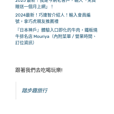
2025 最新！我是今網老客戶，輸入「免費
贈送一個月上網」！
2024最新！巧連智介紹人！輸入會員編
號，拿巧虎親友推薦禮
『日本神戶』體驗入口即化的牛肉，鐵板燒
牛排名店 Mouriya（內附菜單 / 營業時間、
訂位資訊）
跟著我們去吃喝玩樂!
踏步趣旅行