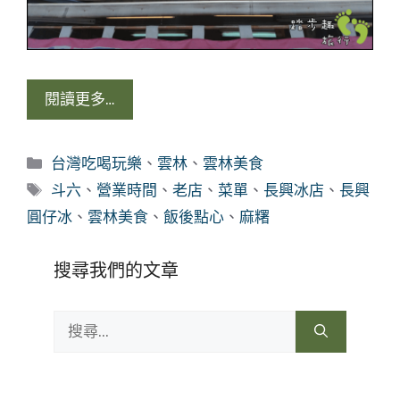
閱讀更多…
分
台灣吃喝玩樂
、
雲林
、
雲林美食
類
標
斗六
、
營業時間
、
老店
、
菜單
、
長興冰店
、
長興
籤
圓仔冰
、
雲林美食
、
飯後點心
、
麻糬
搜尋我們的文章
搜
尋: