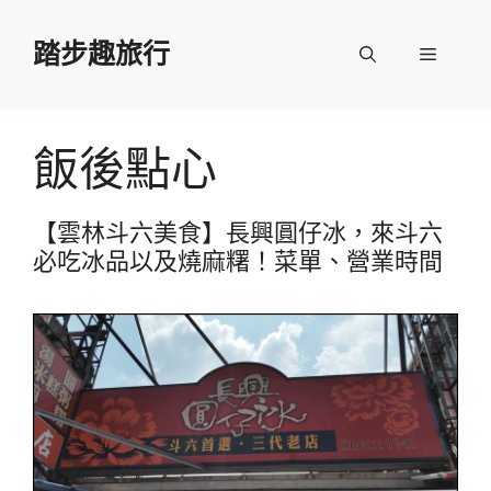
跳
至
踏步趣旅行
選
主
要
單
內
容
飯後點心
【雲林斗六美食】長興圓仔冰，來斗六
必吃冰品以及燒麻糬！菜單、營業時間