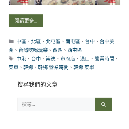
閱讀更多…
分
中區
、
北區
、
北屯區
、
南屯區
、
台中
、
台中美
類
食
、
台灣吃喝玩樂
、
西區
、
西屯區
標
中港
、
台中
、
崇德
、
市府店
、
漢口
、
營業時間
、
籤
菜單
、
韓鄉
、
韓鄉 營業時間
、
韓鄉 菜單
搜尋我們的文章
搜
尋: