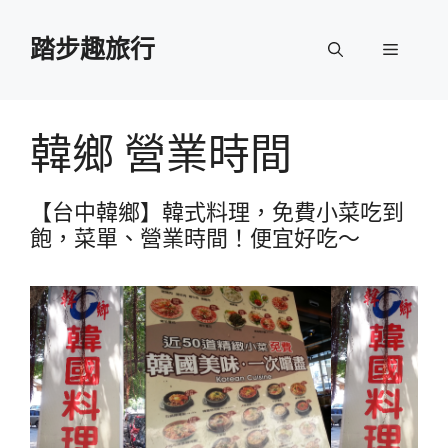
跳
至
踏步趣旅行
選
主
要
單
內
容
韓鄉 營業時間
【台中韓鄉】韓式料理，免費小菜吃到
飽，菜單、營業時間！便宜好吃～