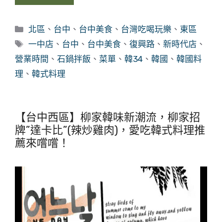
分
北區
、
台中
、
台中美食
、
台灣吃喝玩樂
、
東區
類
標
一中店
、
台中
、
台中美食
、
復興路
、
新時代店
、
籤
營業時間
、
石鍋拌飯
、
菜單
、
韓34
、
韓國
、
韓國料
理
、
韓式料理
【台中西區】柳家韓味新潮流，柳家招
牌”達卡比”(辣炒雞肉)，愛吃韓式料理推
薦來嚐嚐！