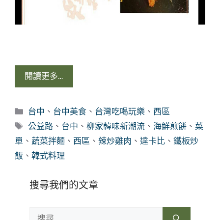
閱讀更多…
分
台中
、
台中美食
、
台灣吃喝玩樂
、
西區
類
標
公益路
、
台中
、
柳家韓味新潮流
、
海鮮煎餅
、
菜
籤
單
、
蔬菜拌麵
、
西區
、
辣炒雞肉
、
達卡比
、
鐵板炒
飯
、
韓式料理
搜尋我們的文章
搜