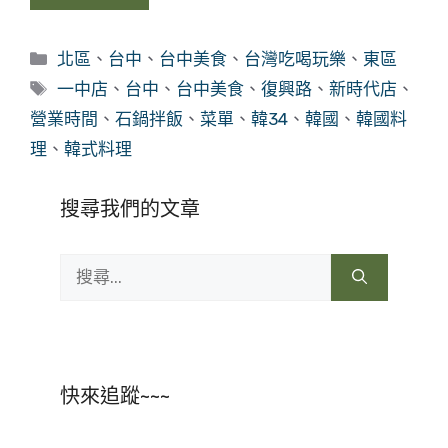
分
北區
、
台中
、
台中美食
、
台灣吃喝玩樂
、
東區
類
標
一中店
、
台中
、
台中美食
、
復興路
、
新時代店
、
籤
營業時間
、
石鍋拌飯
、
菜單
、
韓34
、
韓國
、
韓國料
理
、
韓式料理
搜尋我們的文章
搜
尋:
快來追蹤~~~