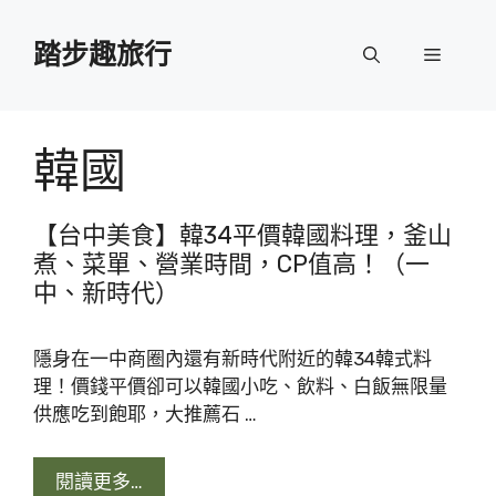
跳
至
踏步趣旅行
選
主
要
單
內
容
韓國
【台中美食】韓34平價韓國料理，釜山
煮、菜單、營業時間，CP值高！（一
中、新時代）
隱身在一中商圈內還有新時代附近的韓34韓式料
理！價錢平價卻可以韓國小吃、飲料、白飯無限量
供應吃到飽耶，大推薦石 …
閱讀更多…