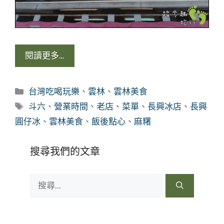
閱讀更多…
分
台灣吃喝玩樂
、
雲林
、
雲林美食
類
標
斗六
、
營業時間
、
老店
、
菜單
、
長興冰店
、
長興
籤
圓仔冰
、
雲林美食
、
飯後點心
、
麻糬
搜尋我們的文章
搜
尋: