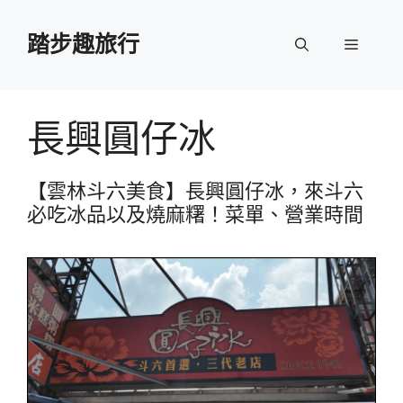
跳
至
踏步趣旅行
選
主
要
單
內
容
長興圓仔冰
【雲林斗六美食】長興圓仔冰，來斗六
必吃冰品以及燒麻糬！菜單、營業時間