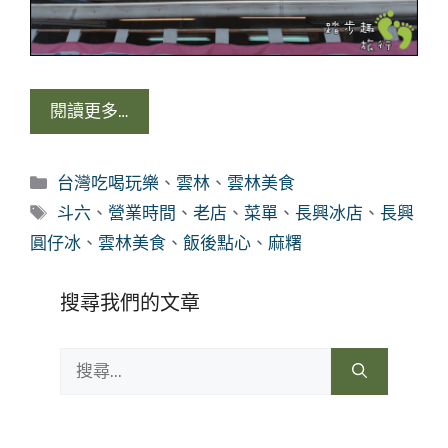
閱讀更多…
分
台灣吃喝玩樂
、
雲林
、
雲林美食
類
標
斗六
、
營業時間
、
老店
、
菜單
、
長興冰店
、
長興
籤
圓仔冰
、
雲林美食
、
飯後點心
、
麻糬
搜尋我們的文章
搜
尋: