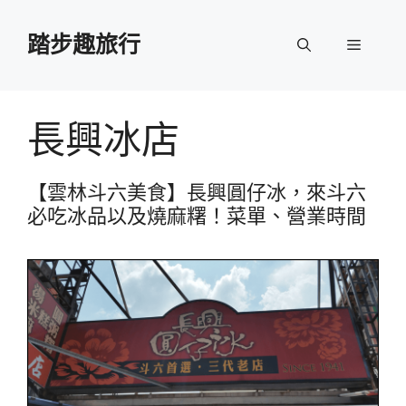
跳
至
踏步趣旅行
選
主
要
單
內
容
長興冰店
【雲林斗六美食】長興圓仔冰，來斗六
必吃冰品以及燒麻糬！菜單、營業時間