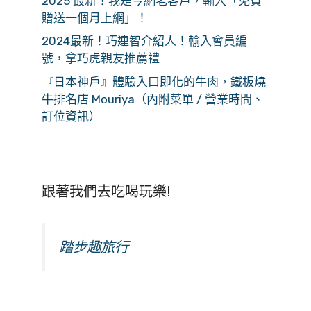
2025 最新！我是今網老客戶，輸入「免費
贈送一個月上網」！
2024最新！巧連智介紹人！輸入會員編
號，拿巧虎親友推薦禮
『日本神戶』體驗入口即化的牛肉，鐵板燒
牛排名店 Mouriya（內附菜單 / 營業時間、
訂位資訊）
跟著我們去吃喝玩樂!
踏步趣旅行