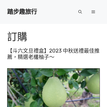
跳
至
踏步趣旅行
選
主
要
單
內
容
訂購
【斗六文旦禮盒】2023 中秋送禮最佳推
薦，精選老欉柚子～