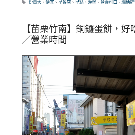
類
標
份量大
、
便宜
、
早餐店
、
早點
、
漢堡
、
營養可口
、
瑞穗鮮
籤
【苗栗竹南】銅鑼蛋餅，好
／營業時間