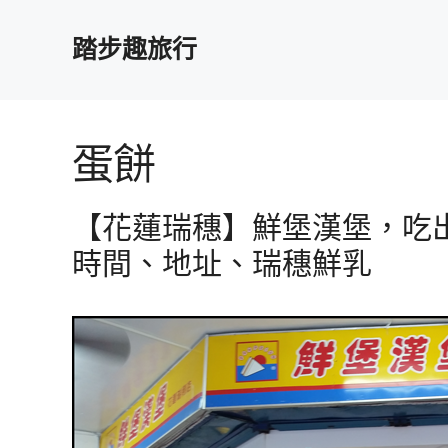
跳
至
踏步趣旅行
主
要
內
容
蛋餅
【花蓮瑞穗】鮮堡漢堡，吃
時間、地址、瑞穗鮮乳