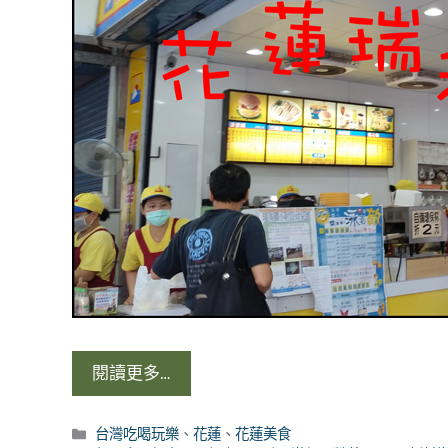
閱讀更多…
分
台灣吃喝玩樂
、
花蓮
、
花蓮美食