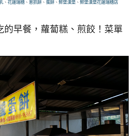
乳
、
花蓮瑞穗
、
蔥抓餅
、
蛋餅
、
鮮堡漢堡
、
鮮堡漢堡花蓮瑞穗店
吃的早餐，蘿蔔糕、煎餃！菜單