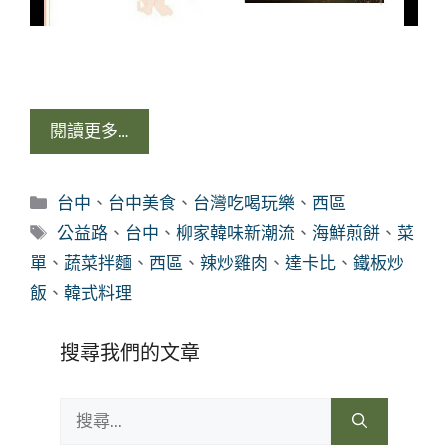
閱讀更多…
分
台中
、
台中美食
、
台灣吃喝玩樂
、
西區
類
標
公益路
、
台中
、
柳家韓味新潮流
、
海鮮煎餅
、
菜
籤
單
、
蔬菜拌麵
、
西區
、
辣炒雞肉
、
達卡比
、
鐵板炒
飯
、
韓式料理
搜尋我們的文章
搜
尋: