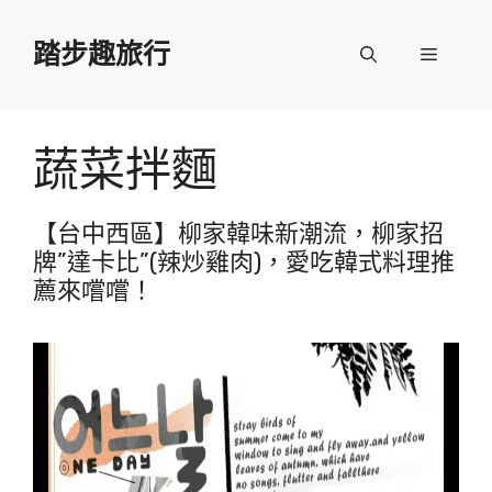
跳
至
踏步趣旅行
選
主
要
單
內
容
蔬菜拌麵
【台中西區】柳家韓味新潮流，柳家招
牌”達卡比”(辣炒雞肉)，愛吃韓式料理推
薦來嚐嚐！