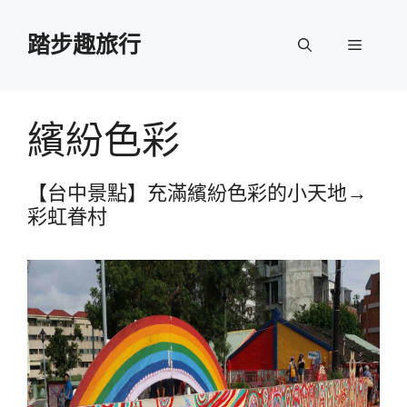
跳
至
踏步趣旅行
選
主
要
單
內
容
繽紛色彩
【台中景點】充滿繽紛色彩的小天地→
彩虹眷村