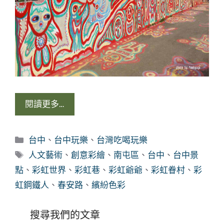
閱讀更多…
分
台中
、
台中玩樂
、
台灣吃喝玩樂
類
標
人文藝術
、
創意彩繪
、
南屯區
、
台中
、
台中景
籤
點
、
彩虹世界
、
彩虹巷
、
彩虹爺爺
、
彩虹眷村
、
彩
虹鋼鐵人
、
春安路
、
繽紛色彩
搜尋我們的文章