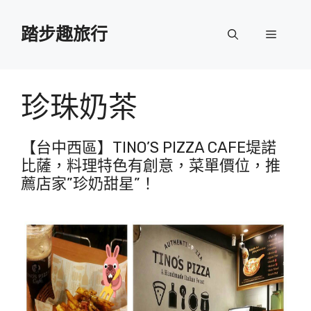
跳
至
踏步趣旅行
選
主
要
單
內
容
珍珠奶茶
【台中西區】TINO’S PIZZA CAFE堤諾
比薩，料理特色有創意，菜單價位，推
薦店家”珍奶甜星”！