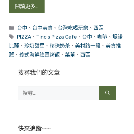
閱讀更多…
分
台中
、
台中美食
、
台灣吃喝玩樂
、
西區
類
標
PIZZA
、
Tino's Pizza Cafe
、
台中
、
咖啡
、
堤諾
籤
比薩
、
珍奶甜星
、
珍珠奶茶
、
美村路一段
、
美食推
薦
、
義式海鮮總匯烤飯
、
菜單
、
西區
搜尋我們的文章
搜
尋:
快來追蹤~~~