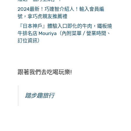
2024最新！巧連智介紹人！輸入會員編
號，拿巧虎親友推薦禮
『日本神戶』體驗入口即化的牛肉，鐵板燒
牛排名店 Mouriya（內附菜單 / 營業時間、
訂位資訊）
跟著我們去吃喝玩樂!
踏步趣旅行