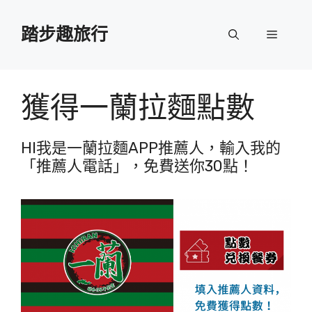
跳
至
踏步趣旅行
選
主
要
單
內
容
獲得一蘭拉麵點數
HI我是一蘭拉麵APP推薦人，輸入我的
「推薦人電話」，免費送你30點！