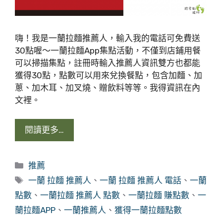
嗨！我是一蘭拉麵推薦人，輸入我的電話可免費送
30點喔～一蘭拉麵App集點活動，不僅到店鋪用餐
可以掃描集點，註冊時輸入推薦人資訊雙方也都能
獲得30點，點數可以用來兌換餐點，包含加麵、加
蔥、加木耳、加叉燒、贈飲料等等。我得資訊在內
文裡。
閱讀更多…
分
推薦
類
標
一蘭 拉麵 推薦人
、
一蘭 拉麵 推薦人 電話
、
一蘭
籤
點數
、
一蘭拉麵 推薦人 點數
、
一蘭拉麵 賺點數
、
一
蘭拉麵APP
、
一蘭推薦人
、
獲得一蘭拉麵點數