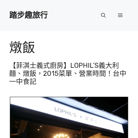
跳
至
踏步趣旅行
選
主
要
單
內
容
燉飯
【菲淇士義式廚房】LOPHIL’S義大利
麵、燉飯，2015菜單、營業時間！台中
一中食記