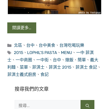
閱讀更多…
分
北區
、
台中
、
台中美食
、
台灣吃喝玩樂
類
標
2015
、
LOPHIL'S PASTA
、
MENU
、
一中 菲淇
籤
士
、
一中商圈
、
一中街
、
台中
、
燉飯
、
簡單
、
義大
利麵
、
菜單
、
菲淇士
、
菲淇士 2015
、
菲淇士 食記
、
菲淇士義式廚房
、
食記
搜尋我們的文章
搜
尋: