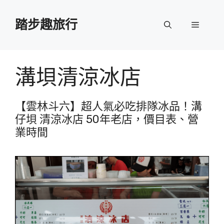
跳
至
踏步趣旅行
選
主
要
單
內
容
溝垻清涼冰店
【雲林斗六】超人氣必吃排隊冰品！溝
仔垻 清涼冰店 50年老店，價目表、營
業時間