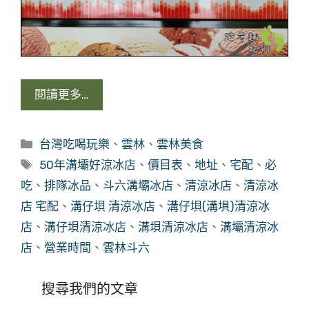
閱讀更多…
分
台灣吃喝玩樂
、
雲林
、
雲林美食
類
標
50年溝壩好涼冰店
、
價目表
、
地址
、
宅配
、
必
籤
吃
、
排隊冰品
、
斗六溝壩冰店
、
清涼冰店
、
清涼冰
店 宅配
、
溝仔垻 清涼冰店
、
溝仔垻(溝埧)清涼冰
店
、
溝仔垻清涼冰店
、
溝垻清涼冰店
、
溝壩清涼冰
店
、
營業時間
、
雲林斗六
搜尋我們的文章