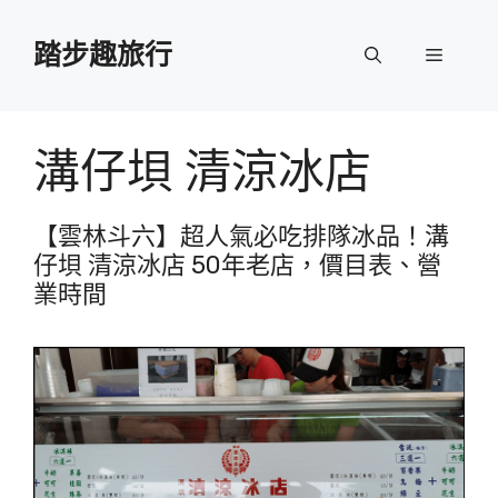
跳
至
踏步趣旅行
選
主
要
單
內
容
溝仔垻 清涼冰店
【雲林斗六】超人氣必吃排隊冰品！溝
仔垻 清涼冰店 50年老店，價目表、營
業時間