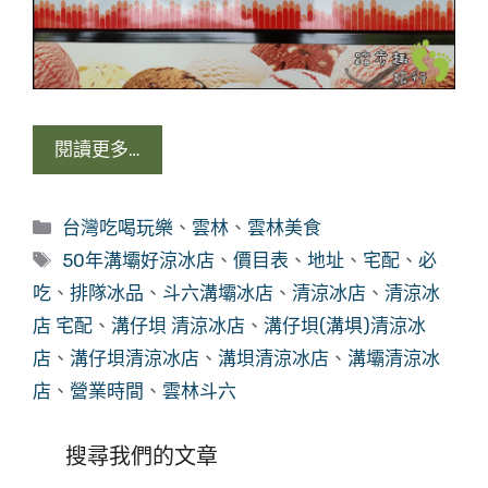
閱讀更多…
分
台灣吃喝玩樂
、
雲林
、
雲林美食
類
標
50年溝壩好涼冰店
、
價目表
、
地址
、
宅配
、
必
籤
吃
、
排隊冰品
、
斗六溝壩冰店
、
清涼冰店
、
清涼冰
店 宅配
、
溝仔垻 清涼冰店
、
溝仔垻(溝埧)清涼冰
店
、
溝仔垻清涼冰店
、
溝垻清涼冰店
、
溝壩清涼冰
店
、
營業時間
、
雲林斗六
搜尋我們的文章