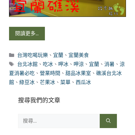
閱讀更多…
分
台灣吃喝玩樂
、
宜蘭
、
宜蘭美食
類
標
台北冰館
、
吃冰
、
呷冰
、
呷涼
、
宜蘭
、
消暑
、
涼
籤
夏消暑必吃
、
營業時間
、
甜品冰果室
、
礁溪台北冰
館
、
綠豆冰
、
芒果冰
、
菜單
、
西瓜冰
搜尋我們的文章
搜
尋: