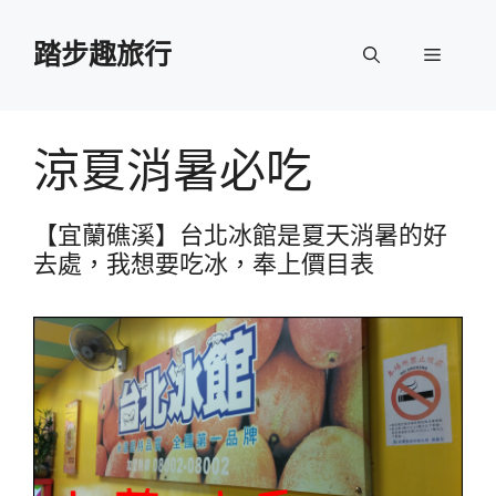
跳
至
踏步趣旅行
選
主
要
單
內
容
涼夏消暑必吃
【宜蘭礁溪】台北冰館是夏天消暑的好
去處，我想要吃冰，奉上價目表