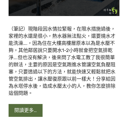
（筆記）現階段因水情拉緊報，在限水措施過後，
家裡的水還是很小，熱水器無法點火，還要燒水才
能洗澡….，因為住在大樓高樓層原本以為是水壓不
夠，其他鄰居說只要開水1-2小時就會把空氣排乾
淨….但也沒有解決，後來問了水電工教了我很簡單
的辦法，主要的原因是空氣跑進水管讓空氣負壓阻
塞，只要透過以下的方法，就能快速又輕鬆就把水
管空氣排出，讓水壓復原跟以前一樣大！分享給因
為水塔停水後，造成水壓太小的人，教你怎麼排除
這個問題。
閱讀更多…