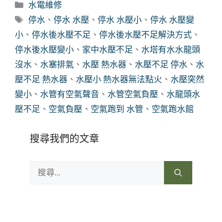
分
水電維修
類
標
停水
、
停水 水壓
、
停水 水壓小
、
停水 水壓變
籤
小
、
停水後水壓不足
、
停水後水壓不足解決方式
、
停水後水壓變小
、
家中水壓不足
、
水塔有水水龍頭
沒水
、
水塞排氣
、
水壓 熱水器
、
水壓不足 停水
、
水
壓不足 熱水器
、
水壓小 熱水器無法點火
、
水壓突然
變小
、
水管有空氣聲音
、
水管空氣負壓
、
水龍頭水
壓不足
、
空氣負壓
、
空氣跑到 水管
、
空氣跑水館
搜尋我們的文章
搜
尋: