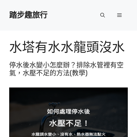
跳
至
踏步趣旅行
選
主
要
單
內
容
水塔有水水龍頭沒水
停水後水變小怎麼辦？排除水管裡有空
氣，水壓不足的方法(教學)