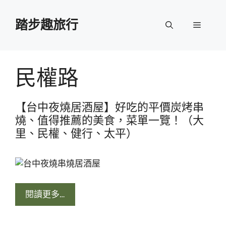
跳
至
踏步趣旅行
選
主
要
單
內
容
民權路
【台中夜燒居酒屋】好吃的平價炭烤串
燒、值得推薦的美食，菜單一覽！（大
里、民權、健行、太平）
閱讀更多…