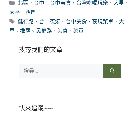
分
北區
、
台中
、
台中美食
、
台灣吃喝玩樂
、
大里
、
類
太平
、
西區
標
健行路
、
台中夜燒
、
台中美食
、
夜燒菜單
、
大
籤
里
、
推薦
、
民權路
、
美食
、
菜單
搜尋我們的文章
搜
尋:
快來追蹤~~~