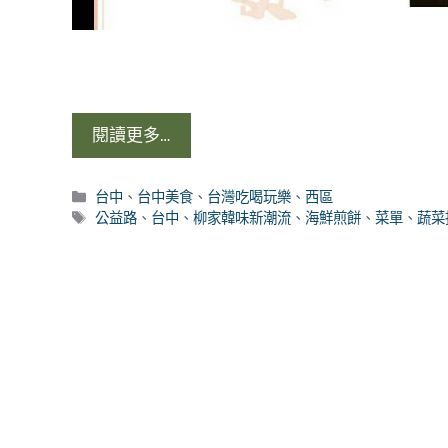
閱讀更多…
分
台中
、
台中美食
、
台灣吃喝玩樂
、
西區
類
標
公益路
、
台中
、
柳家韓味新潮流
、
海鮮煎餅
、
菜單
、
蔬菜
籤