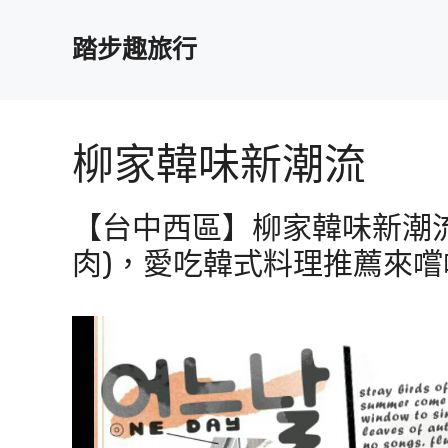
跳
至
踏步趣旅行
主
要
內
容
柳家韓味新潮流
【台中西區】柳家韓味新潮流
肉)，愛吃韓式料理推薦來嚐