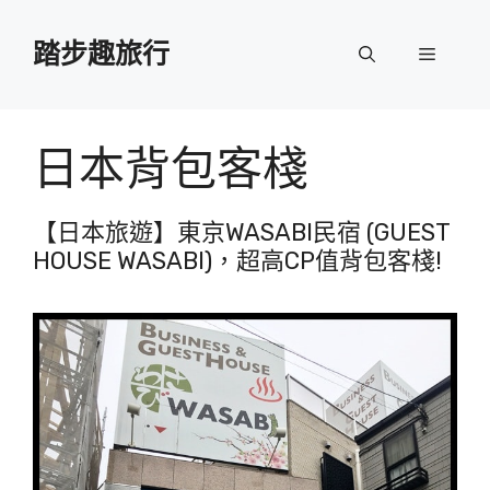
跳
至
踏步趣旅行
選
主
要
單
內
容
日本背包客棧
【日本旅遊】東京WASABI民宿 (GUEST
HOUSE WASABI)，超高CP值背包客棧!