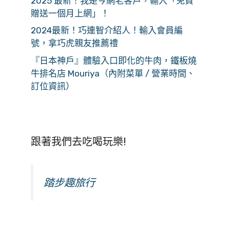
2025 最新！我是今網老客戶，輸入「免費
贈送一個月上網」！
2024最新！巧連智介紹人！輸入會員編
號，拿巧虎親友推薦禮
『日本神戶』體驗入口即化的牛肉，鐵板燒
牛排名店 Mouriya（內附菜單 / 營業時間、
訂位資訊）
跟著我們去吃喝玩樂!
踏步趣旅行