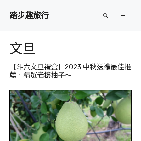
跳
至
踏步趣旅行
選
主
要
單
內
容
文旦
【斗六文旦禮盒】2023 中秋送禮最佳推
薦，精選老欉柚子～