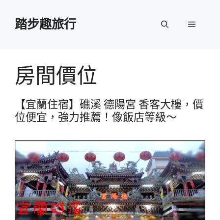
跳
至
踏步趣旅行
選
主
要
單
內
容
房間價位
【宜蘭住宿】礁溪 德陽宮 香客大樓，價
位便宜，強力推薦！像飯店等級～