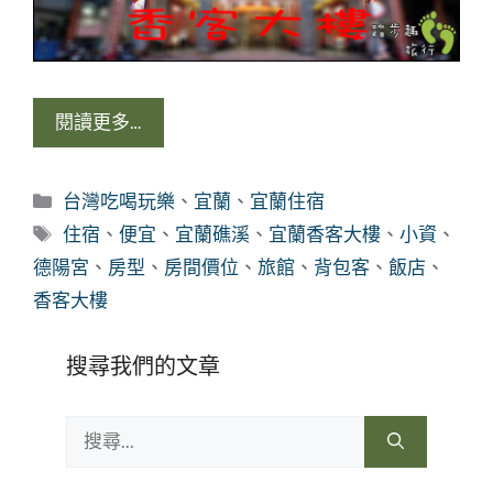
閱讀更多…
分
台灣吃喝玩樂
、
宜蘭
、
宜蘭住宿
類
標
住宿
、
便宜
、
宜蘭礁溪
、
宜蘭香客大樓
、
小資
、
籤
德陽宮
、
房型
、
房間價位
、
旅館
、
背包客
、
飯店
、
香客大樓
搜尋我們的文章
搜
尋: