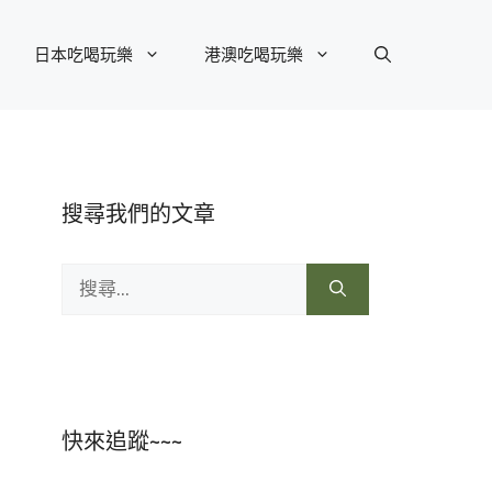
日本吃喝玩樂
港澳吃喝玩樂
搜尋我們的文章
搜
尋:
快來追蹤~~~