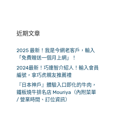
近期文章
2025 最新！我是今網老客戶，輸入
「免費贈送一個月上網」！
2024最新！巧連智介紹人！輸入會員
編號，拿巧虎親友推薦禮
『日本神戶』體驗入口即化的牛肉，
鐵板燒牛排名店 Mouriya（內附菜單
/ 營業時間、訂位資訊）