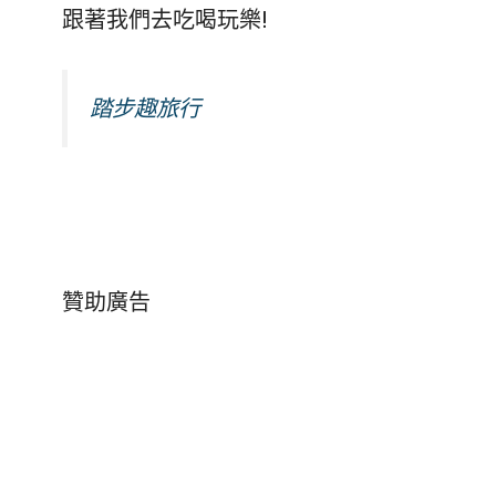
跟著我們去吃喝玩樂!
踏步趣旅行
贊助廣告