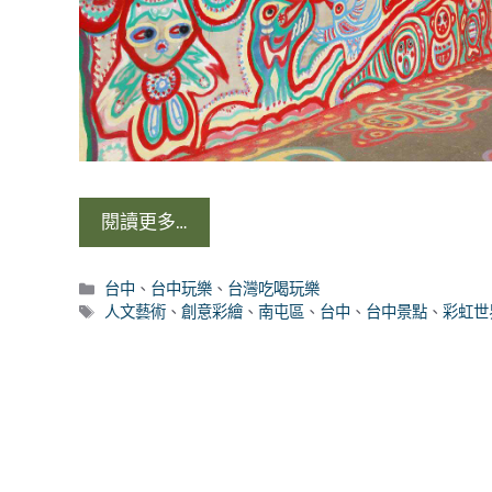
閱讀更多…
分
台中
、
台中玩樂
、
台灣吃喝玩樂
類
標
人文藝術
、
創意彩繪
、
南屯區
、
台中
、
台中景點
、
彩虹世
籤