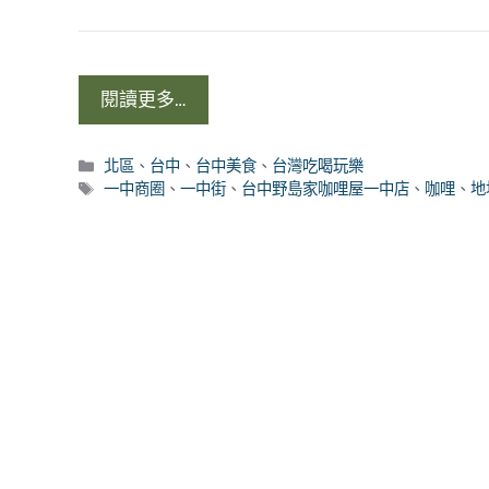
閱讀更多…
分
北區
、
台中
、
台中美食
、
台灣吃喝玩樂
類
標
一中商圈
、
一中街
、
台中野島家咖哩屋一中店
、
咖哩
、
地
籤