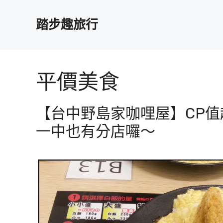
跳
至
踏步趣旅行
主
要
內
容
平價美食
【台中野島家咖哩屋】CP
一中也有分店囉～