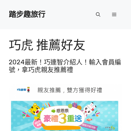
跳
至
踏步趣旅行
選
主
要
單
內
容
巧虎 推薦好友
2024最新！巧連智介紹人！輸入會員編
號，拿巧虎親友推薦禮