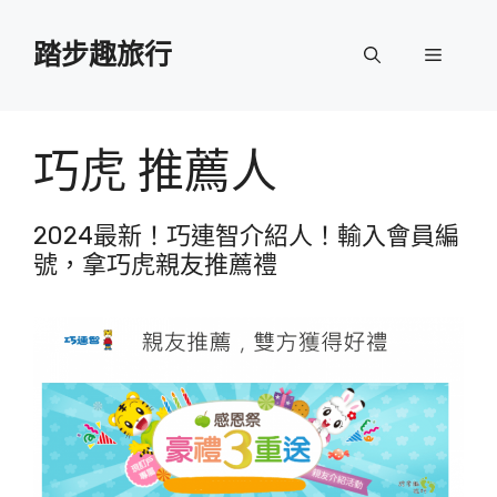
跳
至
踏步趣旅行
選
主
要
單
內
容
巧虎 推薦人
2024最新！巧連智介紹人！輸入會員編
號，拿巧虎親友推薦禮