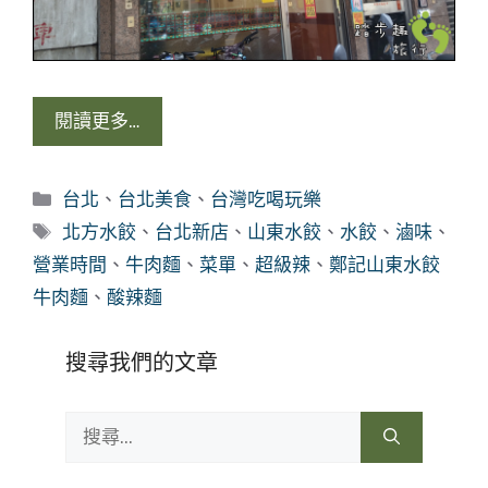
閱讀更多…
分
台北
、
台北美食
、
台灣吃喝玩樂
類
標
北方水餃
、
台北新店
、
山東水餃
、
水餃
、
滷味
、
籤
營業時間
、
牛肉麵
、
菜單
、
超級辣
、
鄭記山東水餃
牛肉麵
、
酸辣麵
搜尋我們的文章
搜
尋: