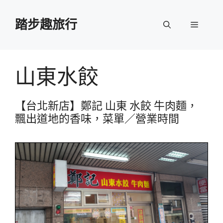
跳
至
踏步趣旅行
選
主
要
單
內
容
山東水餃
【台北新店】鄭記 山東 水餃 牛肉麵，
飄出道地的香味，菜單／營業時間