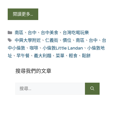
閱讀更多…
分
南區
、
台中
、
台中美食
、
台灣吃喝玩樂
類
標
中興大學附近
、
仁義街
、
價位
、
南區
、
台中
、
台
籤
中小倫敦
、
咖啡
、
小倫敦Little Landan
、
小倫敦地
址
、
早午餐
、
義大利麵
、
菜單
、
輕食
、
鬆餅
搜尋我們的文章
搜
尋: