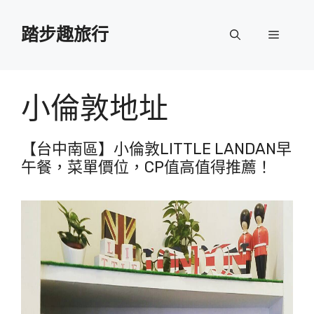
跳
至
踏步趣旅行
選
主
要
單
內
容
小倫敦地址
【台中南區】小倫敦LITTLE LANDAN早
午餐，菜單價位，CP值高值得推薦！