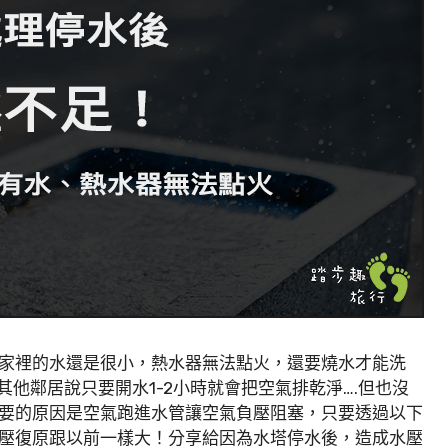
家裡的水還是很小，熱水器無法點火，還要燒水才能洗
其他鄰居說只要開水1-2小時就會把空氣排乾淨….但也沒
要的原因是空氣跑進水管讓空氣負壓阻塞，只要透過以下
壓復原跟以前一樣大！分享給因為水塔停水後，造成水壓