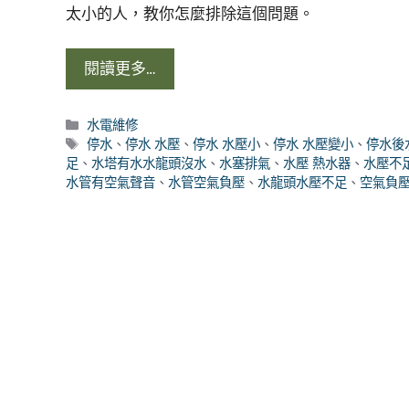
太小的人，教你怎麼排除這個問題。
閱讀更多…
分
水電維修
類
標
停水
、
停水 水壓
、
停水 水壓小
、
停水 水壓變小
、
停水後
籤
足
、
水塔有水水龍頭沒水
、
水塞排氣
、
水壓 熱水器
、
水壓不
水管有空氣聲音
、
水管空氣負壓
、
水龍頭水壓不足
、
空氣負