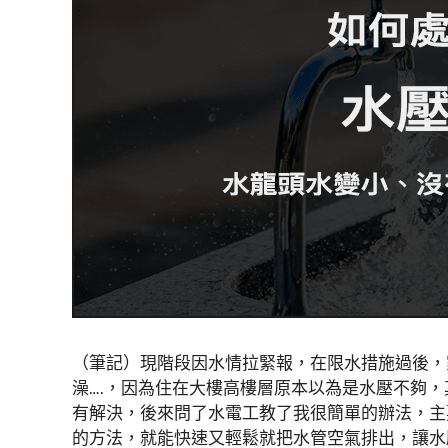
（筆記）現階段因水情拉緊報，在限水措施過後，
澡….，因為住在大樓高樓層原本以為是水壓不夠，
有解決，後來問了水電工教了我很簡單的辦法，主
的方法，就能快速又輕鬆就把水管空氣排出，讓水