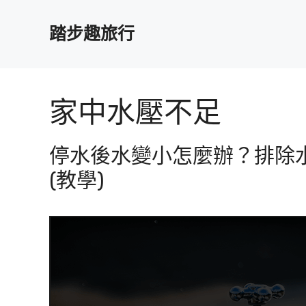
跳
至
踏步趣旅行
主
要
內
容
家中水壓不足
停水後水變小怎麼辦？排除
(教學)