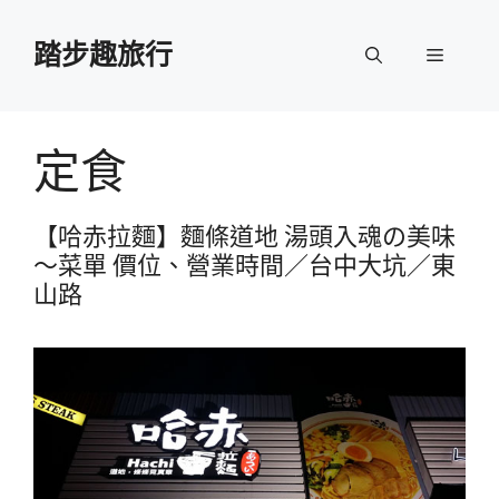
跳
至
踏步趣旅行
選
主
要
單
內
容
定食
【哈赤拉麵】麵條道地 湯頭入魂の美味
～菜單 價位、營業時間／台中大坑／東
山路