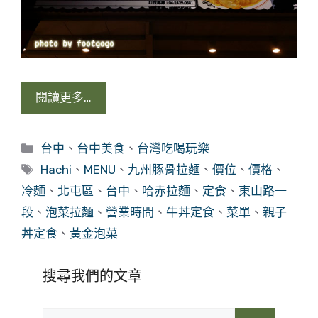
閱讀更多…
分
台中
、
台中美食
、
台灣吃喝玩樂
類
標
Hachi
、
MENU
、
九州豚骨拉麵
、
價位
、
價格
、
籤
冷麵
、
北屯區
、
台中
、
哈赤拉麵
、
定食
、
東山路一
段
、
泡菜拉麵
、
營業時間
、
牛丼定食
、
菜單
、
親子
丼定食
、
黃金泡菜
搜尋我們的文章
搜