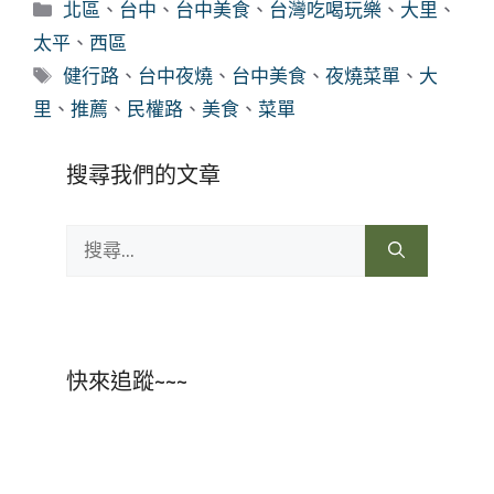
分
北區
、
台中
、
台中美食
、
台灣吃喝玩樂
、
大里
、
類
太平
、
西區
標
健行路
、
台中夜燒
、
台中美食
、
夜燒菜單
、
大
籤
里
、
推薦
、
民權路
、
美食
、
菜單
搜尋我們的文章
搜
尋:
快來追蹤~~~