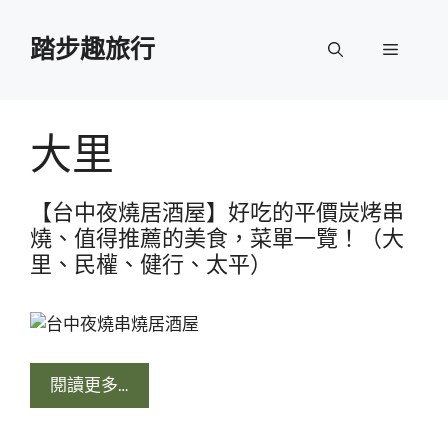
跳
至
踏步趣旅行
選
主
要
單
內
容
大里
【台中夜燒居酒屋】好吃的平價炭烤串
燒、值得推薦的美食，菜單一覽！（大
里、民權、健行、太平）
閱讀更多…