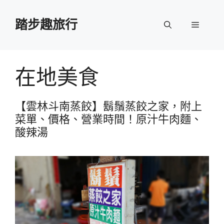
跳
至
踏步趣旅行
選
主
要
單
內
容
在地美食
【雲林斗南蒸餃】鬍鬚蒸餃之家，附上
菜單、價格、營業時間！原汁牛肉麵、
酸辣湯