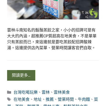
雲林斗南知名的鬍鬚蒸餃之家，小小的招牌可是有
大大的內涵，超推薦CP質超高在地美食，不是單單
只有蒸餃而已，來這邊就是要吃蒸餃配招牌酸辣
湯。這邊提供店內菜單、營業時間讓客官們自取。
閱讀更多…
分
台灣吃喝玩樂
、
雲林
、
雲林美食
類
標
在地美食
、
地址
、
推薦
、
營業時間
、
牛肉麵
、
菜
籤