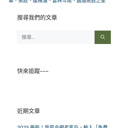
單
、
蒸餃
、
酸辣湯
、
雲林斗南
、
鬍鬚蒸餃之家
搜尋我們的文章
搜
尋:
快來追蹤~~~
近期文章
2025 最新！我是今網老客戶，輸入「免費