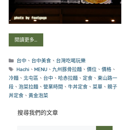
閱讀更多…
分
台中
、
台中美食
、
台灣吃喝玩樂
類
標
Hachi
、
MENU
、
九州豚骨拉麵
、
價位
、
價格
、
籤
冷麵
、
北屯區
、
台中
、
哈赤拉麵
、
定食
、
東山路一
段
、
泡菜拉麵
、
營業時間
、
牛丼定食
、
菜單
、
親子
丼定食
、
黃金泡菜
搜尋我們的文章
搜