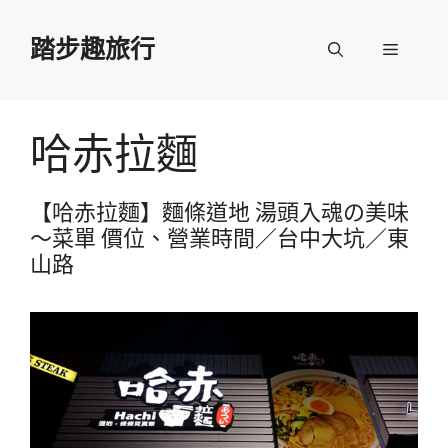
跳
至
踏步趣旅行
選
主
要
單
內
容
哈赤拉麵
【哈赤拉麵】麵條道地 湯頭入魂の美味
～菜單 價位、營業時間／台中大坑／東
山路