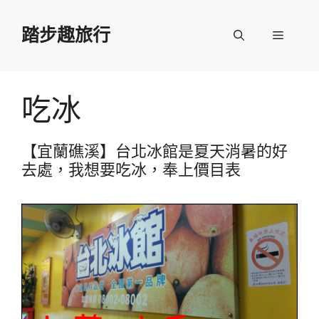
跳
至
踏步趣旅行
選
主
要
單
內
容
吃冰
【宜蘭礁溪】台北冰館是夏天消暑的好
去處，我想要吃冰，奉上價目表