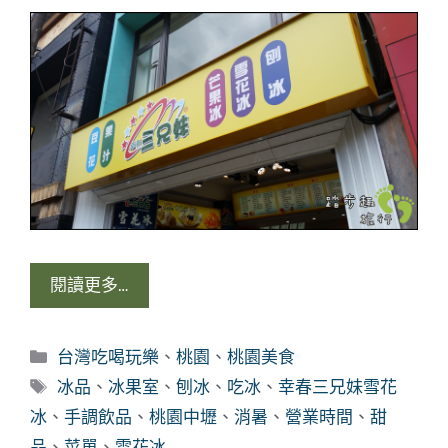
閱讀更多…
分
台灣吃喝玩樂
、
桃園
、
桃園美食
類
標
冰品
、
冰果室
、
刨冰
、
吃冰
、
幸春三兄妹雪花
籤
冰
、
手調飲品
、
桃園中壢
、
消暑
、
營業時間
、
甜
品
、
菜單
、
雪花冰