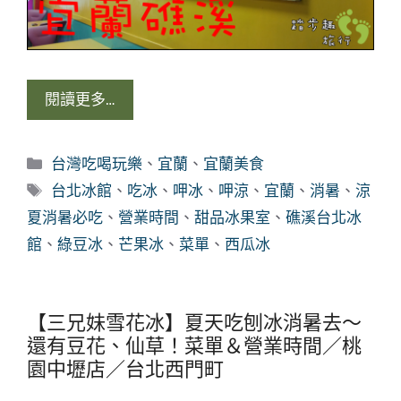
閱讀更多…
分
台灣吃喝玩樂
、
宜蘭
、
宜蘭美食
類
標
台北冰館
、
吃冰
、
呷冰
、
呷涼
、
宜蘭
、
消暑
、
涼
籤
夏消暑必吃
、
營業時間
、
甜品冰果室
、
礁溪台北冰
館
、
綠豆冰
、
芒果冰
、
菜單
、
西瓜冰
【三兄妹雪花冰】夏天吃刨冰消暑去～
還有豆花、仙草！菜單＆營業時間／桃
園中壢店／台北西門町