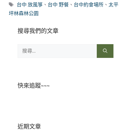
類
標
台中 放風箏
、
台中 野餐
、
台中約會場所
、
太平
籤
坪林森林公園
搜尋我們的文章
搜
尋:
快來追蹤~~~
近期文章