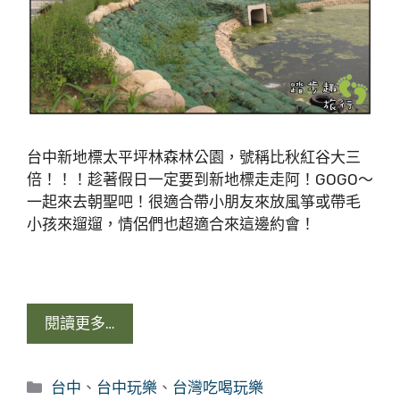
台中新地標太平坪林森林公園，號稱比秋紅谷大三
倍！！！趁著假日一定要到新地標走走阿！GOGO～
一起來去朝聖吧！很適合帶小朋友來放風箏或帶毛
小孩來遛遛，情侶們也超適合來這邊約會！
閱讀更多…
分
台中
、
台中玩樂
、
台灣吃喝玩樂