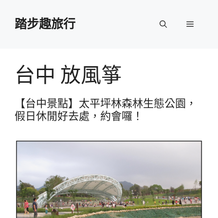
跳
至
踏步趣旅行
選
主
要
單
內
容
台中 放風箏
【台中景點】太平坪林森林生態公園，
假日休閒好去處，約會囉！