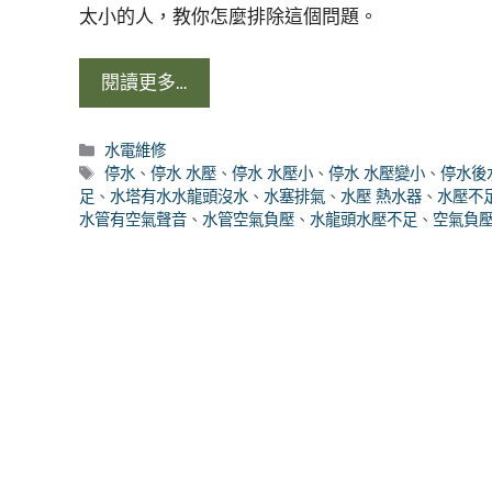
太小的人，教你怎麼排除這個問題。
閱讀更多…
分
水電維修
類
標
停水
、
停水 水壓
、
停水 水壓小
、
停水 水壓變小
、
停水後
籤
足
、
水塔有水水龍頭沒水
、
水塞排氣
、
水壓 熱水器
、
水壓不
水管有空氣聲音
、
水管空氣負壓
、
水龍頭水壓不足
、
空氣負