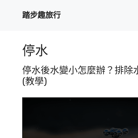
跳
至
踏步趣旅行
主
要
內
容
停水
停水後水變小怎麼辦？排除
(教學)