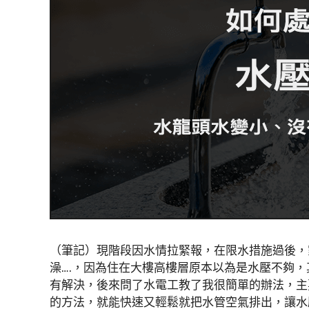
（筆記）現階段因水情拉緊報，在限水措施過後，
澡….，因為住在大樓高樓層原本以為是水壓不夠，
有解決，後來問了水電工教了我很簡單的辦法，主
的方法，就能快速又輕鬆就把水管空氣排出，讓水