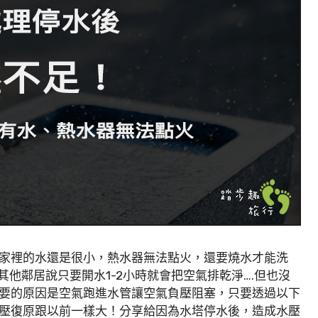
家裡的水還是很小，熱水器無法點火，還要燒水才能洗
其他鄰居說只要開水1-2小時就會把空氣排乾淨….但也沒
要的原因是空氣跑進水管讓空氣負壓阻塞，只要透過以下
壓復原跟以前一樣大！分享給因為水塔停水後，造成水壓