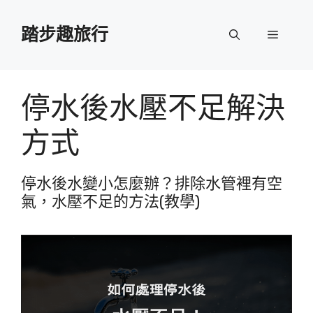
跳
至
踏步趣旅行
選
主
要
單
內
容
停水後水壓不足解決
方式
停水後水變小怎麼辦？排除水管裡有空
氣，水壓不足的方法(教學)