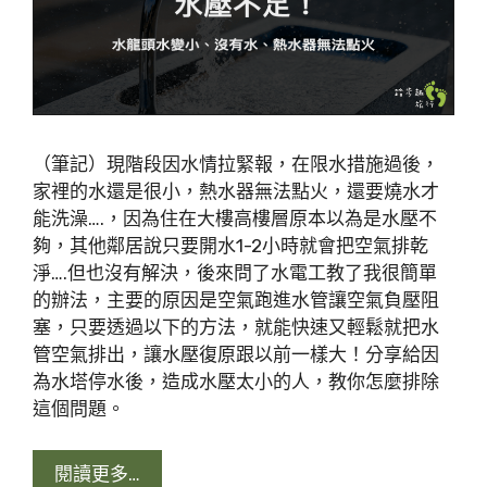
（筆記）現階段因水情拉緊報，在限水措施過後，
家裡的水還是很小，熱水器無法點火，還要燒水才
能洗澡….，因為住在大樓高樓層原本以為是水壓不
夠，其他鄰居說只要開水1-2小時就會把空氣排乾
淨….但也沒有解決，後來問了水電工教了我很簡單
的辦法，主要的原因是空氣跑進水管讓空氣負壓阻
塞，只要透過以下的方法，就能快速又輕鬆就把水
管空氣排出，讓水壓復原跟以前一樣大！分享給因
為水塔停水後，造成水壓太小的人，教你怎麼排除
這個問題。
閱讀更多…