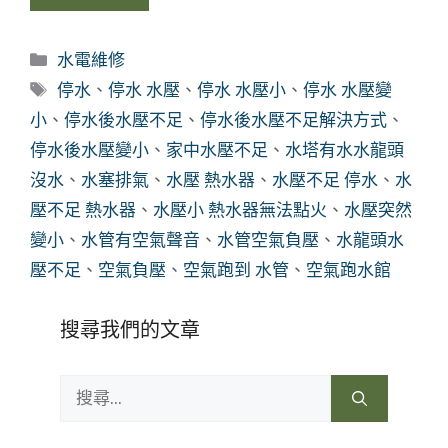
分
水電維修
類
標
停水
、
停水 水壓
、
停水 水壓小
、
停水 水壓變
籤
小
、
停水後水壓不足
、
停水後水壓不足解決方式
、
停水後水壓變小
、
家中水壓不足
、
水塔有水水龍頭
沒水
、
水塞排氣
、
水壓 熱水器
、
水壓不足 停水
、
水
壓不足 熱水器
、
水壓小 熱水器無法點火
、
水壓突然
變小
、
水管有空氣聲音
、
水管空氣負壓
、
水龍頭水
壓不足
、
空氣負壓
、
空氣跑到 水管
、
空氣跑水館
搜尋我們的文章
搜
尋: