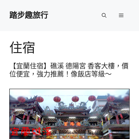
跳
至
踏步趣旅行
選
主
要
單
內
容
住宿
【宜蘭住宿】礁溪 德陽宮 香客大樓，價
位便宜，強力推薦！像飯店等級～