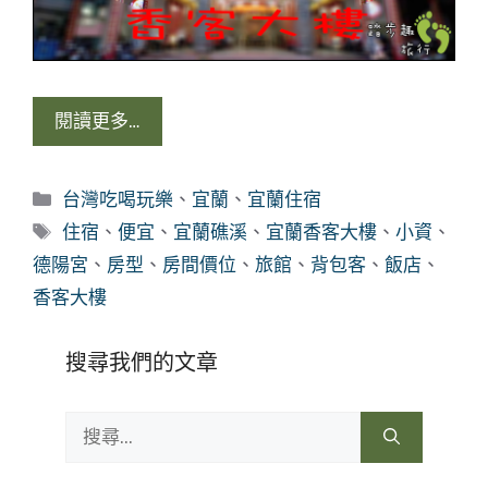
閱讀更多…
分
台灣吃喝玩樂
、
宜蘭
、
宜蘭住宿
類
標
住宿
、
便宜
、
宜蘭礁溪
、
宜蘭香客大樓
、
小資
、
籤
德陽宮
、
房型
、
房間價位
、
旅館
、
背包客
、
飯店
、
香客大樓
搜尋我們的文章
搜
尋: