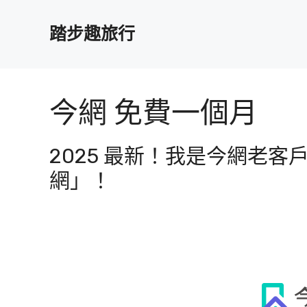
跳
至
踏步趣旅行
主
要
內
容
今網 免費一個月
2025 最新！我是今網老
網」！