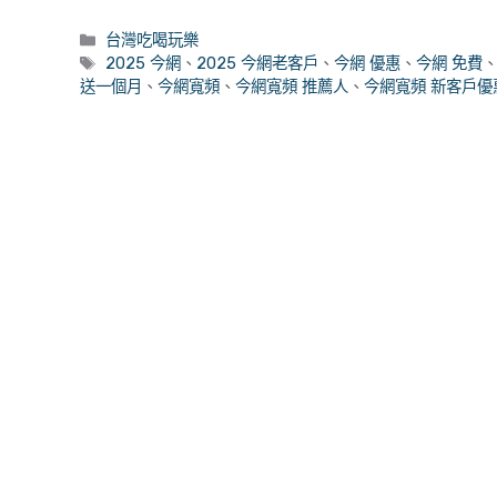
分
台灣吃喝玩樂
類
標
2025 今網
、
2025 今網老客戶
、
今網 優惠
、
今網 免費
籤
送一個月
、
今網寬頻
、
今網寬頻 推薦人
、
今網寬頻 新客戶優