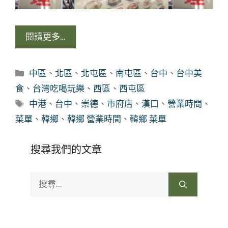
閱讀更多…
分
中區
、
北區
、
北屯區
、
南屯區
、
台中
、
台中美
類
食
、
台灣吃喝玩樂
、
西區
、
西屯區
標
中港
、
台中
、
崇德
、
市府店
、
漢口
、
營業時間
、
籤
菜單
、
韓鄉
、
韓鄉 營業時間
、
韓鄉 菜單
搜尋我們的文章
搜
尋: