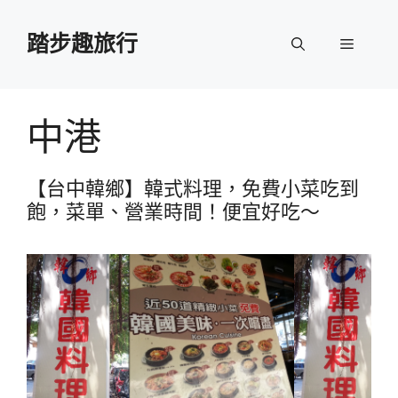
跳
至
踏步趣旅行
選
主
要
單
內
容
中港
【台中韓鄉】韓式料理，免費小菜吃到
飽，菜單、營業時間！便宜好吃～