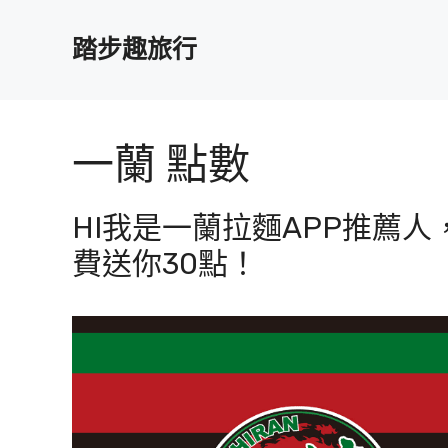
跳
至
踏步趣旅行
主
要
內
容
一蘭 點數
HI我是一蘭拉麵APP推薦
費送你30點！