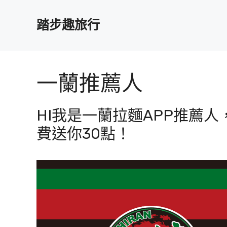
跳
至
踏步趣旅行
主
要
內
容
一蘭推薦人
HI我是一蘭拉麵APP推薦
費送你30點！