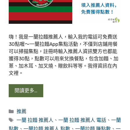
嗨！我是一蘭拉麵推薦人，輸入我的電話可免費送
30點喔～一蘭拉麵App集點活動，不僅到店鋪用餐
可以掃描集點，註冊時輸入推薦人資訊雙方也都能
獲得30點，點數可以用來兌換餐點，包含加麵、加
蔥、加木耳、加叉燒、贈飲料等等。我得資訊在內
文裡。
閱讀更多…
分
推薦
類
標
一蘭 拉麵 推薦人
、
一蘭 拉麵 推薦人 電話
、
一蘭
籤
點數
、
一蘭拉麵 推薦人 點數
、
一蘭拉麵 賺點數
、
一