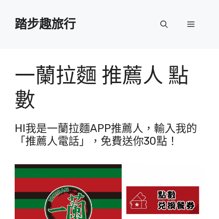
跳
至
踏步趣旅行
選
主
要
單
內
容
一蘭拉麵 推薦人 點
數
HI我是一蘭拉麵APP推薦人，輸入我的
「推薦人電話」，免費送你30點！