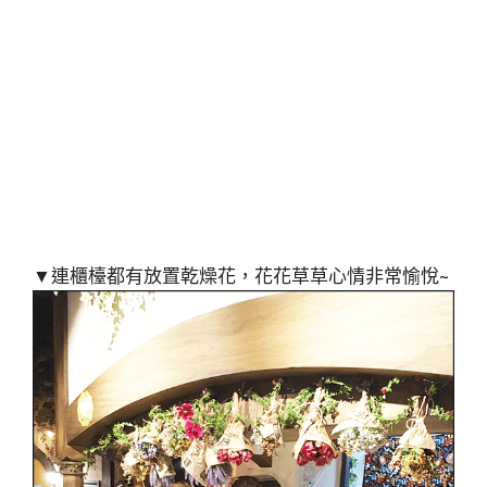
▼連櫃檯都有放置乾燥花，花花草草心情非常愉悅~