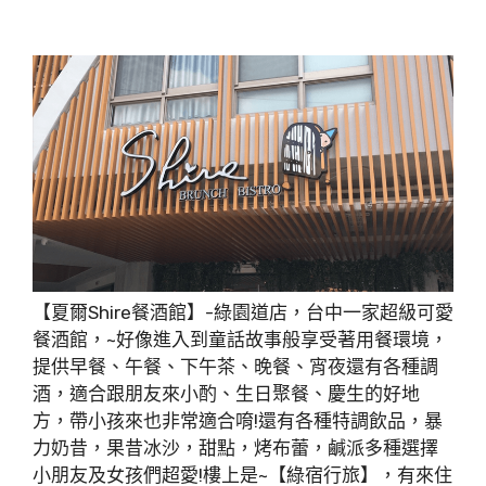
【夏爾Shire餐酒館】-綠園道店，台中一家超級可愛
餐酒館，~好像進入到童話故事般享受著用餐環境，
提供早餐、午餐、下午茶、晚餐、宵夜還有各種調
酒，適合跟朋友來小酌、生日聚餐、慶生的好地
方，帶小孩來也非常適合唷!還有各種特調飲品，暴
力奶昔，果昔冰沙，甜點，烤布蕾，鹹派多種選擇
小朋友及女孩們超愛!樓上是~【綠宿行旅】，有來住