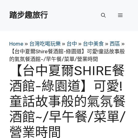
跳
至
踏步趣旅行
選
主
要
單
內
容
Home
»
台灣吃喝玩樂
»
台中
»
台中美食
»
西區
»
【台中夏爾Shire餐酒館-綠園道】可愛!童話故事般
的氣氛餐酒館~/早午餐/菜單/營業時間
【台中夏爾SHIRE餐
酒館-綠園道】可愛!
童話故事般的氣氛餐
酒館~/早午餐/菜單/
營業時間