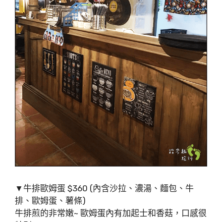
▼牛排歐姆蛋 $360 (內含沙拉、濃湯、麵包、牛
排、歐姆蛋、薯條)
牛排煎的非常嫩~ 歐姆蛋內有加起士和香菇，口感很