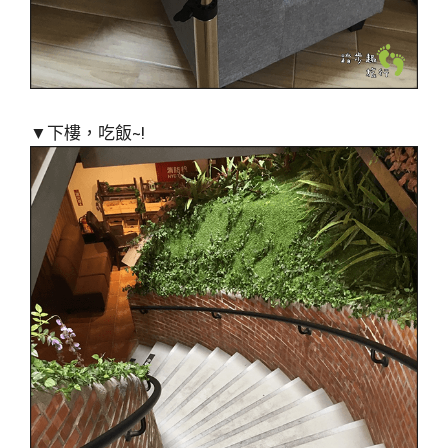
▼下樓，吃飯~!