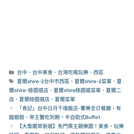
分
台中
、
台中美食
、
台灣吃喝玩樂
、
西區
類
標
夏爾shire-2台中市西區
、
夏爾shire-2菜單
、
夏
籤
爾shire-綠園道店
、
夏爾shire綠園道菜單
、
夏爾二
店
、
夏爾綠園道店
、
夏爾菜單
「食記」台中日月千禧飯店-饗樂全日餐廳，有
龍蝦鉗、帝王蟹吃到飽，半自助式Buffet
【大魯閣草衙道】免門票主題樂園！美食、玩樂