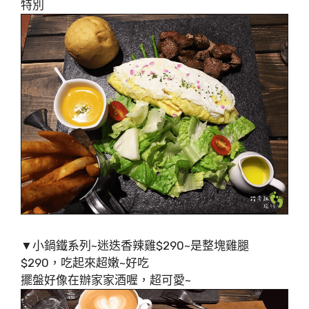
特別
▼小鍋鐵系列~迷迭香辣雞$290~是整塊雞腿
$290，吃起來超嫩~好吃
擺盤好像在辦家家酒喔，超可愛~