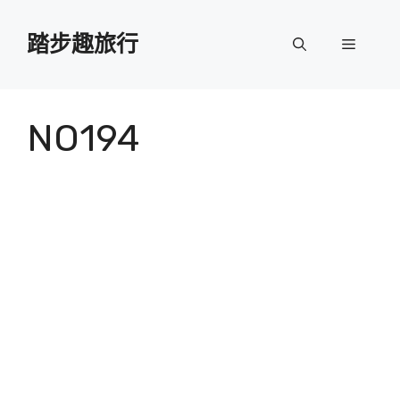
跳
至
踏步趣旅行
選
主
要
單
內
容
NO194